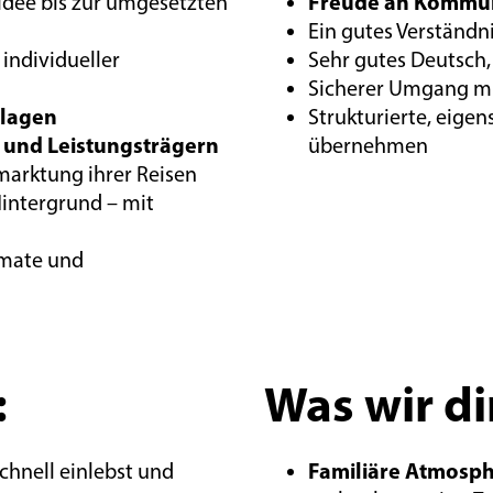
Freude an Kommun
 Idee bis zur umgesetzten
Ein gutes Verständn
individueller
Sehr gutes Deutsch,
Sicherer Umgang mi
rlagen
Strukturierte, eige
 und Leistungsträgern
übernehmen
marktung ihrer Reisen
intergrund – mit
rmate und
:
Was wir di
Familiäre Atmosphä
chnell einlebst und