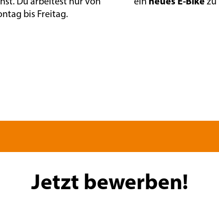
neues E-Bike
nst. Du arbeitest nur von
ein
zu 
ntag bis Freitag.
Jetzt bewerben!