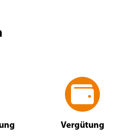
h
dung
Vergütung