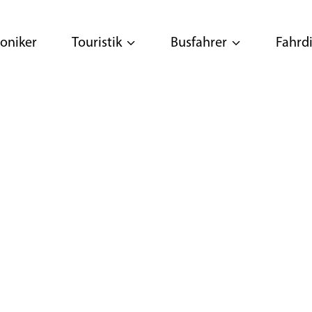
oniker
Touristik
Busfahrer
Fahrdi
ALTUNG
N (M/W/D)